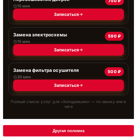
750 ₽
15 мин
Записаться
Замена электросхемы
590 ₽
15 мин
Записаться
Замена фильтра осушителя
500 ₽
30 мин
Записаться
Полный список услуг для «
Холодильник
» — по звонку или в
чате
Другая поломка