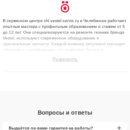
В сервисном центре chl.vestel-servis.ru в Челябинске работают
опытные мастера с профильным образованием и стажем от 5
до 12 лет. Они специализируются на ремонте техники бренда
Vestel, используют современное оборудование и
оригинальные запчасти. Каждый инженер регулярно проходит
обучение и сертификацию, что позволяет быстро и
точноdiagnostikировать поломки и восстанавливать технику с
Развернуть
сохранением гарантии до 3 лет. Наши мастера решают
сложные случаи: от замены матриц и материнских плат до
ремонта после залития и восстановления данных. Благодаря
высокой квалификации и ответственному подходу клиенты
получают быстрый, качественный ремонт и понятные
объяснения по результатам диагностики.
Вопросы и ответы
+
Выдаётся ли вами гарантия на работы?