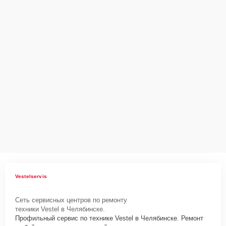
Как начать ремонт
Для запуска процесса ремонта холодильника Vestel
VBI2763NFMCI нужно просто оставить
Заявку на сайте
или
позвонить телефону горячей линии: +7 (351) 200-54-82. Наши
специалисты оперативно проконсультируют по всем необходимым
вопросам, запишут на диагностику, подскажут с вариантами
курьерской доставки или оформят выезд мастера в удобное время
и место.
Vestelservis
Сеть сервисных центров по ремонту
техники Vestel в Челябинске.
Профильный сервис по технике Vestel в Челябинске. Ремонт