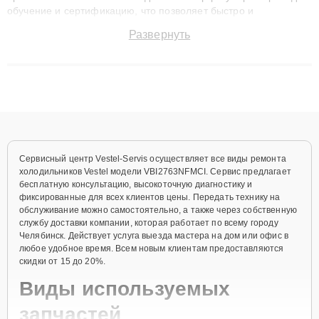
обучение и сертификацию, что позволяет быстро и
точноdiagnostikировать поломки и восстанавливать технику с
Развернуть
сохранением гарантии до 3 лет. Наши мастера решают
сложные случаи: от замены матриц и материнских плат до
ремонта после залития и восстановления данных. Благодаря
высокой квалификации и ответственному подходу клиенты
получают быстрый, качественный ремонт и понятные
объяснения по результатам диагностики.
Сервисный центр Vestel-Servis осуществляет все виды ремонта
холодильников Vestel модели VBI2763NFMCI. Сервис предлагает
бесплатную консультацию, высокоточную диагностику и
фиксированные для всех клиентов цены. Передать технику на
обслуживание можно самостоятельно, а также через собственную
службу доставки компании, которая работает по всему городу
Челябинск. Действует услуга выезда мастера на дом или офис в
любое удобное время. Всем новым клиентам предоставляются
скидки от 15 до 20%.
Виды используемых
запчастей