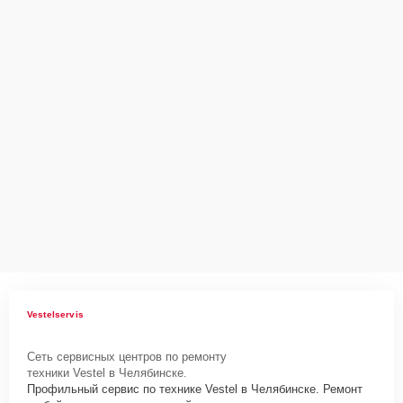
Как начать ремонт
Для запуска процесса ремонта холодильника Vestel VCB152VW
нужно просто оставить
Заявку на сайте
или позвонить телефону
горячей линии: +7 (351) 200-54-82. Наши специалисты оперативно
проконсультируют по всем необходимым вопросам, запишут на
диагностику, подскажут с вариантами курьерской доставки или
оформят выезд мастера в удобное время и место.
Vestelservis
Сеть сервисных центров по ремонту
техники Vestel в Челябинске.
Профильный сервис по технике Vestel в Челябинске. Ремонт