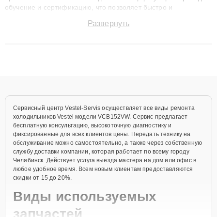
обучение и сертификацию, что позволяет быстро и
точноdiagnostikировать поломки и восстанавливать технику с
Развернуть
сохранением гарантии до 3 лет. Наши мастера решают
сложные случаи: от замены матриц и материнских плат до
ремонта после залития и восстановления данных. Благодаря
высокой квалификации и ответственному подходу клиенты
получают быстрый, качественный ремонт и понятные
объяснения по результатам диагностики.
Сервисный центр Vestel-Servis осуществляет все виды ремонта
холодильников Vestel модели VCB152VW. Сервис предлагает
бесплатную консультацию, высокоточную диагностику и
фиксированные для всех клиентов цены. Передать технику на
обслуживание можно самостоятельно, а также через собственную
службу доставки компании, которая работает по всему городу
Челябинск. Действует услуга выезда мастера на дом или офис в
любое удобное время. Всем новым клиентам предоставляются
скидки от 15 до 20%.
Виды используемых
запчастей