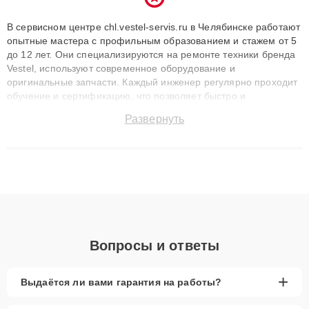
В сервисном центре chl.vestel-servis.ru в Челябинске работают
опытные мастера с профильным образованием и стажем от 5
до 12 лет. Они специализируются на ремонте техники бренда
Vestel, используют современное оборудование и
оригинальные запчасти. Каждый инженер регулярно проходит
обучение и сертификацию, что позволяет быстро и
точноdiagnostikировать поломки и восстанавливать технику с
Развернуть
сохранением гарантии до 3 лет. Наши мастера решают
сложные случаи: от замены матриц и материнских плат до
ремонта после залития и восстановления данных. Благодаря
высокой квалификации и ответственному подходу клиенты
получают быстрый, качественный ремонт и понятные
объяснения по результатам диагностики.
Вопросы и ответы
+
Выдаётся ли вами гарантия на работы?