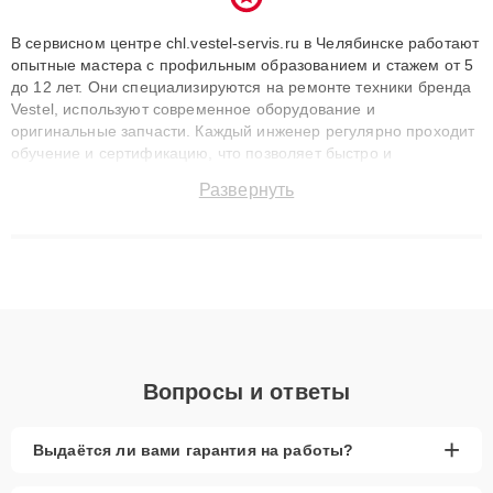
В сервисном центре chl.vestel-servis.ru в Челябинске работают
опытные мастера с профильным образованием и стажем от 5
до 12 лет. Они специализируются на ремонте техники бренда
Vestel, используют современное оборудование и
оригинальные запчасти. Каждый инженер регулярно проходит
обучение и сертификацию, что позволяет быстро и
точноdiagnostikировать поломки и восстанавливать технику с
Развернуть
сохранением гарантии до 3 лет. Наши мастера решают
сложные случаи: от замены матриц и материнских плат до
ремонта после залития и восстановления данных. Благодаря
высокой квалификации и ответственному подходу клиенты
получают быстрый, качественный ремонт и понятные
объяснения по результатам диагностики.
Вопросы и ответы
+
Выдаётся ли вами гарантия на работы?