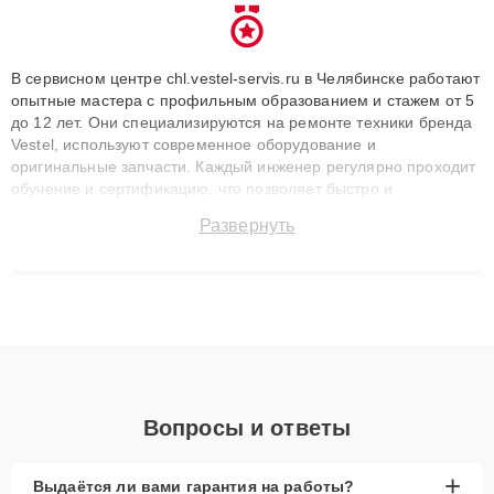
В сервисном центре chl.vestel-servis.ru в Челябинске работают
опытные мастера с профильным образованием и стажем от 5
до 12 лет. Они специализируются на ремонте техники бренда
Vestel, используют современное оборудование и
оригинальные запчасти. Каждый инженер регулярно проходит
обучение и сертификацию, что позволяет быстро и
точноdiagnostikировать поломки и восстанавливать технику с
Развернуть
сохранением гарантии до 3 лет. Наши мастера решают
сложные случаи: от замены матриц и материнских плат до
ремонта после залития и восстановления данных. Благодаря
высокой квалификации и ответственному подходу клиенты
получают быстрый, качественный ремонт и понятные
объяснения по результатам диагностики.
Вопросы и ответы
+
Выдаётся ли вами гарантия на работы?