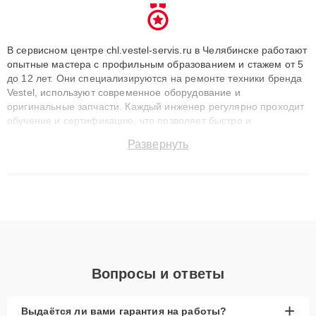
В сервисном центре chl.vestel-servis.ru в Челябинске работают
опытные мастера с профильным образованием и стажем от 5
до 12 лет. Они специализируются на ремонте техники бренда
Vestel, используют современное оборудование и
оригинальные запчасти. Каждый инженер регулярно проходит
обучение и сертификацию, что позволяет быстро и
точноdiagnostikировать поломки и восстанавливать технику с
Развернуть
сохранением гарантии до 3 лет. Наши мастера решают
сложные случаи: от замены матриц и материнских плат до
ремонта после залития и восстановления данных. Благодаря
высокой квалификации и ответственному подходу клиенты
получают быстрый, качественный ремонт и понятные
объяснения по результатам диагностики.
Вопросы и ответы
+
Выдаётся ли вами гарантия на работы?