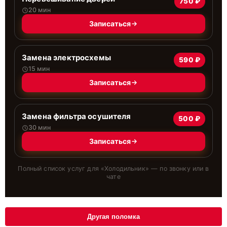
750 ₽
20 мин
Записаться
Замена электросхемы
590 ₽
15 мин
Записаться
Замена фильтра осушителя
500 ₽
30 мин
Записаться
Полный список услуг для «
Холодильник
» — по звонку или в
чате
Другая поломка