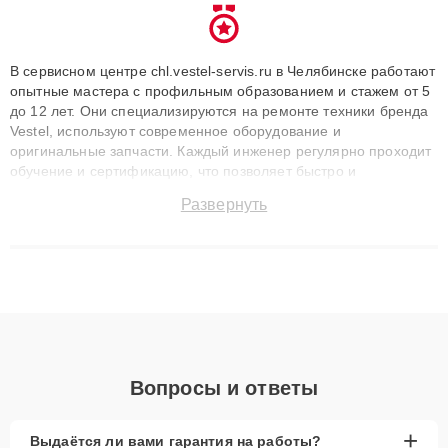
В сервисном центре chl.vestel-servis.ru в Челябинске работают
опытные мастера с профильным образованием и стажем от 5
до 12 лет. Они специализируются на ремонте техники бренда
Vestel, используют современное оборудование и
оригинальные запчасти. Каждый инженер регулярно проходит
обучение и сертификацию, что позволяет быстро и
точноdiagnostikировать поломки и восстанавливать технику с
Развернуть
сохранением гарантии до 3 лет. Наши мастера решают
сложные случаи: от замены матриц и материнских плат до
ремонта после залития и восстановления данных. Благодаря
высокой квалификации и ответственному подходу клиенты
получают быстрый, качественный ремонт и понятные
объяснения по результатам диагностики.
Вопросы и ответы
+
Выдаётся ли вами гарантия на работы?