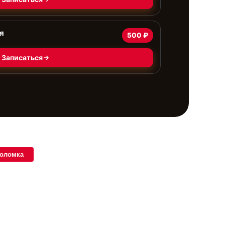
я
500 ₽
Записаться
поломка