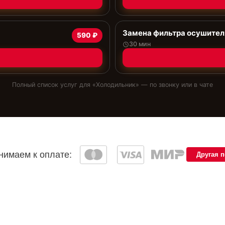
Замена фильтра осушител
590 ₽
30 мин
Полный список услуг для «
Холодильник
» — по звонку или в чате
имаем к оплате:
Другая 