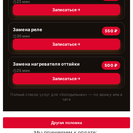
25 мин
Записаться
Замена реле
550 ₽
30 мин
Записаться
Замена нагревателя оттайки
500 ₽
25 мин
Записаться
Полный список услуг для «
Холодильник
» — по звонку или в
чате
Другая поломка
Мы принимаем к оплате: