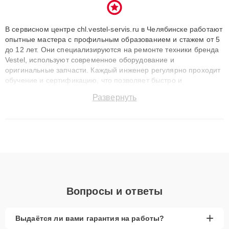
В сервисном центре chl.vestel-servis.ru в Челябинске работают
опытные мастера с профильным образованием и стажем от 5
до 12 лет. Они специализируются на ремонте техники бренда
Vestel, используют современное оборудование и
оригинальные запчасти. Каждый инженер регулярно проходит
обучение и сертификацию, что позволяет быстро и
точноdiagnostikировать поломки и восстанавливать технику с
Развернуть
сохранением гарантии до 3 лет. Наши мастера решают
сложные случаи: от замены матриц и материнских плат до
ремонта после залития и восстановления данных. Благодаря
высокой квалификации и ответственному подходу клиенты
получают быстрый, качественный ремонт и понятные
объяснения по результатам диагностики.
Вопросы и ответы
+
Выдаётся ли вами гарантия на работы?