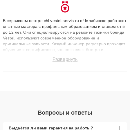
В сервисном центре chl.vestel-servis.ru в Челябинске работают
опытные мастера с профильным образованием и стажем от 5
до 12 лет. Они специализируются на ремонте техники бренда
Vestel, используют современное оборудование и
оригинальные запчасти. Каждый инженер регулярно проходит
обучение и сертификацию, что позволяет быстро и
точноdiagnostikировать поломки и восстанавливать технику с
Развернуть
сохранением гарантии до 3 лет. Наши мастера решают
сложные случаи: от замены матриц и материнских плат до
ремонта после залития и восстановления данных. Благодаря
высокой квалификации и ответственному подходу клиенты
получают быстрый, качественный ремонт и понятные
объяснения по результатам диагностики.
Вопросы и ответы
+
Выдаётся ли вами гарантия на работы?