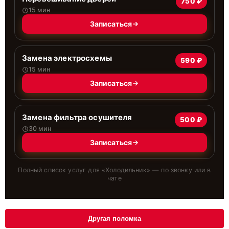
750 ₽
15 мин
Записаться
Замена электросхемы
590 ₽
15 мин
Записаться
Замена фильтра осушителя
500 ₽
30 мин
Записаться
Полный список услуг для «
Холодильник
» — по звонку или в
чате
Другая поломка