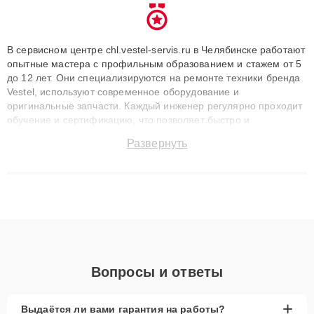
В сервисном центре chl.vestel-servis.ru в Челябинске работают
опытные мастера с профильным образованием и стажем от 5
до 12 лет. Они специализируются на ремонте техники бренда
Vestel, используют современное оборудование и
оригинальные запчасти. Каждый инженер регулярно проходит
обучение и сертификацию, что позволяет быстро и
точноdiagnostikировать поломки и восстанавливать технику с
Развернуть
сохранением гарантии до 3 лет. Наши мастера решают
сложные случаи: от замены матриц и материнских плат до
ремонта после залития и восстановления данных. Благодаря
высокой квалификации и ответственному подходу клиенты
получают быстрый, качественный ремонт и понятные
объяснения по результатам диагностики.
Вопросы и ответы
+
Выдаётся ли вами гарантия на работы?