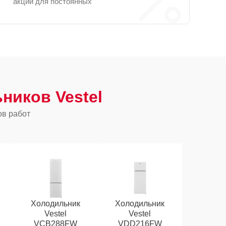
акции для постоянных
ников Vestel
ов работ
Холодильник
Холодильник
Vestel
Vestel
VCB288FW
VDD216FW