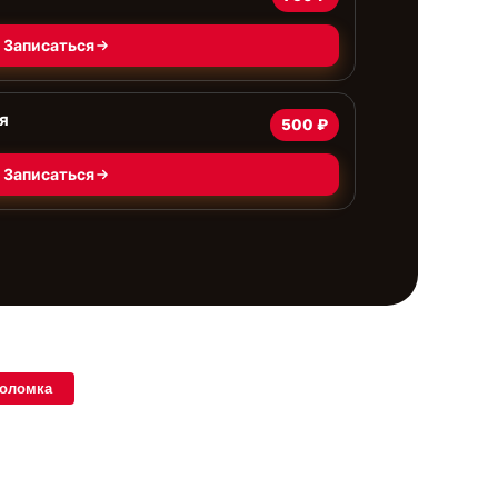
Записаться
я
500 ₽
Записаться
поломка