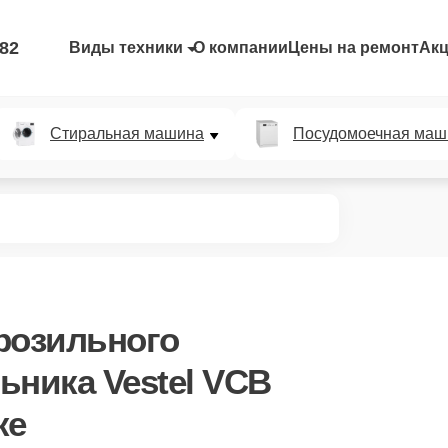
-82
Виды техники
О компании
Цены на ремонт
Ак
Стиральная машина
Посудомоечная маш
розильного
ьника Vestel VCB
ке