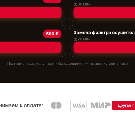
30 мин
Замена фильтра осушител
590 ₽
20 мин
Полный список услуг для «
Холодильник
» — по звонку или в чате
имаем к оплате:
Другая 