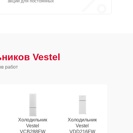
акции для постоянных
ников Vestel
ов работ
Холодильник
Холодильник
Vestel
Vestel
VCB288FW
VDD216FW