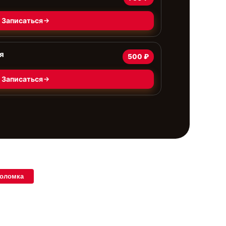
Записаться
я
500 ₽
Записаться
поломка