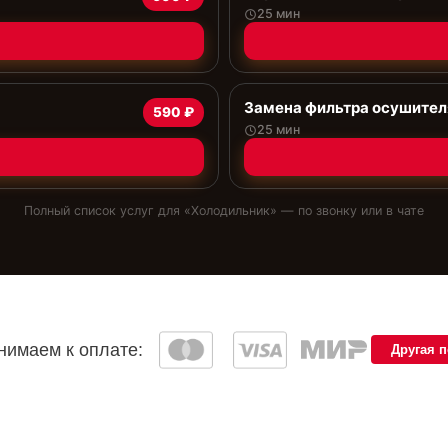
25 мин
Замена фильтра осушител
590 ₽
25 мин
Полный список услуг для «
Холодильник
» — по звонку или в чате
имаем к оплате:
Другая 