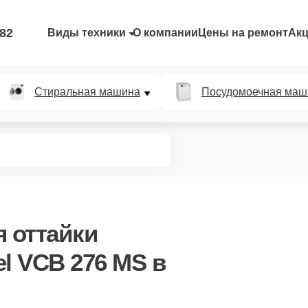
-82
Виды техники
О компании
Цены на ремонт
Ак
Стиральная машина
Посудомоечная маш
я оттайки
l VCB 276 MS в