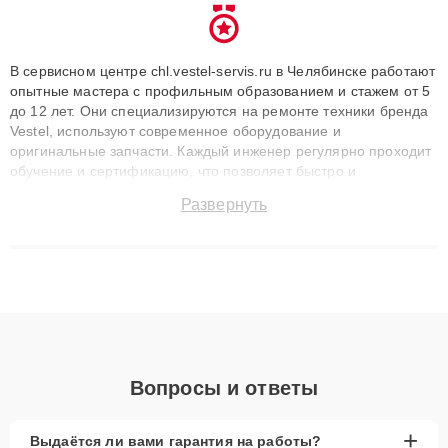
В сервисном центре chl.vestel-servis.ru в Челябинске работают
опытные мастера с профильным образованием и стажем от 5
до 12 лет. Они специализируются на ремонте техники бренда
Vestel, используют современное оборудование и
оригинальные запчасти. Каждый инженер регулярно проходит
обучение и сертификацию, что позволяет быстро и
точноdiagnostikировать поломки и восстанавливать технику с
Развернуть
сохранением гарантии до 3 лет. Наши мастера решают
сложные случаи: от замены матриц и материнских плат до
ремонта после залития и восстановления данных. Благодаря
высокой квалификации и ответственному подходу клиенты
получают быстрый, качественный ремонт и понятные
объяснения по результатам диагностики.
Вопросы и ответы
+
Выдаётся ли вами гарантия на работы?