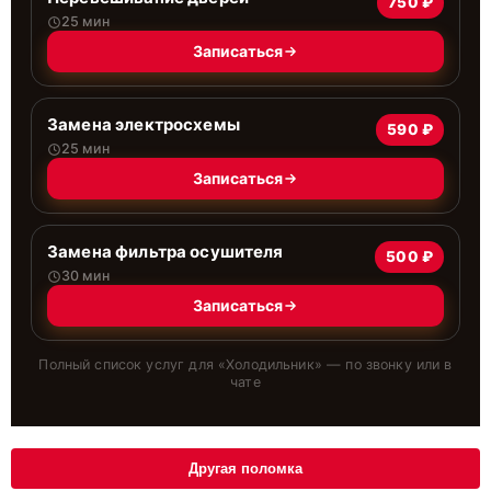
750 ₽
25 мин
Записаться
Замена электросхемы
590 ₽
25 мин
Записаться
Замена фильтра осушителя
500 ₽
30 мин
Записаться
Полный список услуг для «
Холодильник
» — по звонку или в
чате
Другая поломка