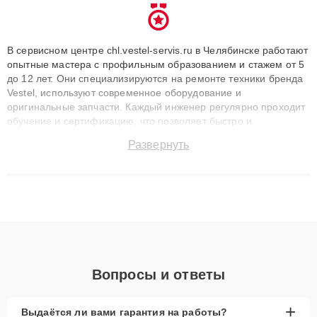
В сервисном центре chl.vestel-servis.ru в Челябинске работают
опытные мастера с профильным образованием и стажем от 5
до 12 лет. Они специализируются на ремонте техники бренда
Vestel, используют современное оборудование и
оригинальные запчасти. Каждый инженер регулярно проходит
обучение и сертификацию, что позволяет быстро и
точноdiagnostikировать поломки и восстанавливать технику с
Развернуть
сохранением гарантии до 3 лет. Наши мастера решают
сложные случаи: от замены матриц и материнских плат до
ремонта после залития и восстановления данных. Благодаря
высокой квалификации и ответственному подходу клиенты
получают быстрый, качественный ремонт и понятные
объяснения по результатам диагностики.
Вопросы и ответы
+
Выдаётся ли вами гарантия на работы?