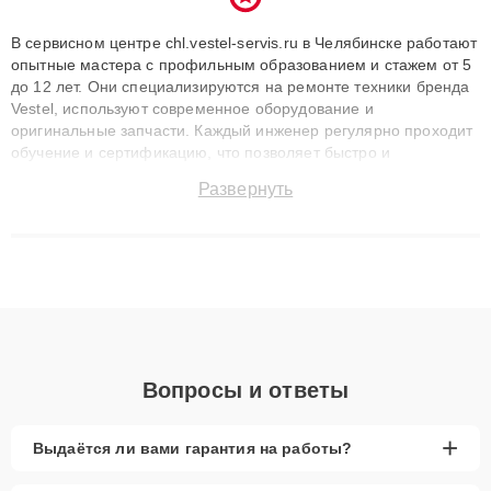
В сервисном центре chl.vestel-servis.ru в Челябинске работают
опытные мастера с профильным образованием и стажем от 5
до 12 лет. Они специализируются на ремонте техники бренда
Vestel, используют современное оборудование и
оригинальные запчасти. Каждый инженер регулярно проходит
обучение и сертификацию, что позволяет быстро и
точноdiagnostikировать поломки и восстанавливать технику с
Развернуть
сохранением гарантии до 3 лет. Наши мастера решают
сложные случаи: от замены матриц и материнских плат до
ремонта после залития и восстановления данных. Благодаря
высокой квалификации и ответственному подходу клиенты
получают быстрый, качественный ремонт и понятные
объяснения по результатам диагностики.
Вопросы и ответы
+
Выдаётся ли вами гарантия на работы?