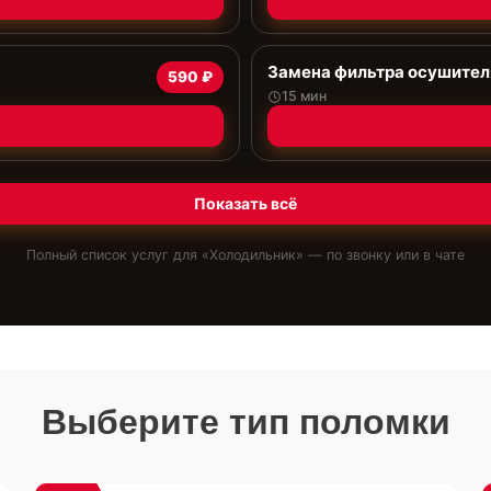
Замена фильтра осушител
590 ₽
15 мин
Показать всё
Полный список услуг для «
Холодильник
» — по звонку или в чате
Выберите тип поломки