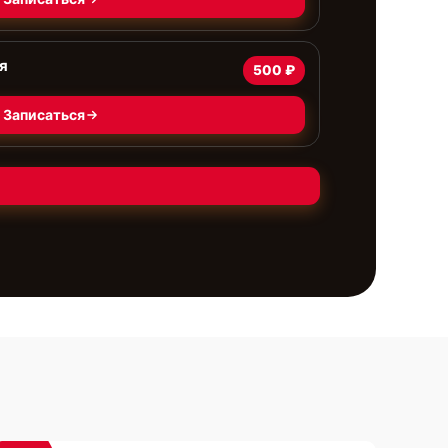
я
500 ₽
Записаться