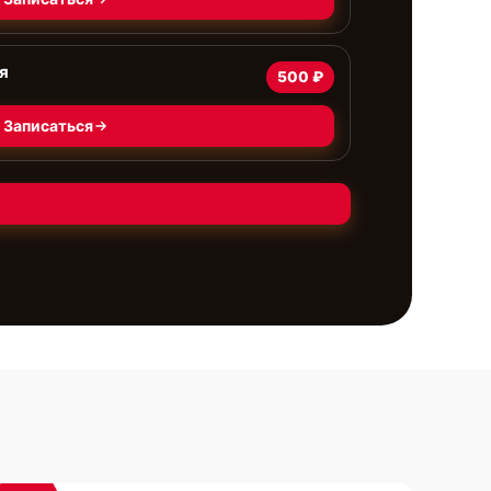
я
500 ₽
Записаться