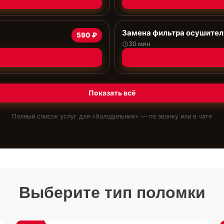
Замена фильтра осушител
590 ₽
30 мин
Показать всё
Полный список услуг для «
Холодильник
» — по звонку или в чате
Выберите тип поломки