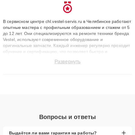
В сервисном центре chl.vestel-servis.ru в Челябинске работают
опытные мастера с профильным образованием и стажем от 5
до 12 лет. Они специализируются на ремонте техники бренда
Vestel, используют современное оборудование и
оригинальные запчасти. Каждый инженер регулярно проходит
обучение и сертификацию, что позволяет быстро и
точноdiagnostikировать поломки и восстанавливать технику с
Развернуть
сохранением гарантии до 3 лет. Наши мастера решают
сложные случаи: от замены матриц и материнских плат до
ремонта после залития и восстановления данных. Благодаря
высокой квалификации и ответственному подходу клиенты
получают быстрый, качественный ремонт и понятные
объяснения по результатам диагностики.
Вопросы и ответы
+
Выдаётся ли вами гарантия на работы?