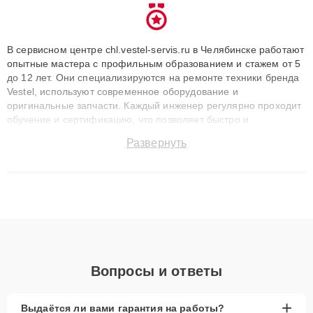
В сервисном центре chl.vestel-servis.ru в Челябинске работают
опытные мастера с профильным образованием и стажем от 5
до 12 лет. Они специализируются на ремонте техники бренда
Vestel, используют современное оборудование и
оригинальные запчасти. Каждый инженер регулярно проходит
обучение и сертификацию, что позволяет быстро и
точноdiagnostikировать поломки и восстанавливать технику с
Развернуть
сохранением гарантии до 3 лет. Наши мастера решают
сложные случаи: от замены матриц и материнских плат до
ремонта после залития и восстановления данных. Благодаря
высокой квалификации и ответственному подходу клиенты
получают быстрый, качественный ремонт и понятные
объяснения по результатам диагностики.
Вопросы и ответы
+
Выдаётся ли вами гарантия на работы?