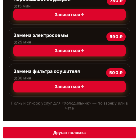
750 ₽
15 мин
Записаться
Замена электросхемы
590 ₽
25 мин
Записаться
Замена фильтра осушителя
500 ₽
30 мин
Записаться
Полный список услуг для «
Холодильник
» — по звонку или в
чате
Другая поломка