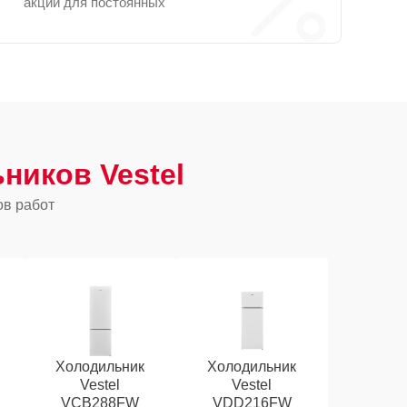
акции для постоянных
ников Vestel
ов работ
Холодильник
Холодильник
Vestel
Vestel
VCB288FW
VDD216FW