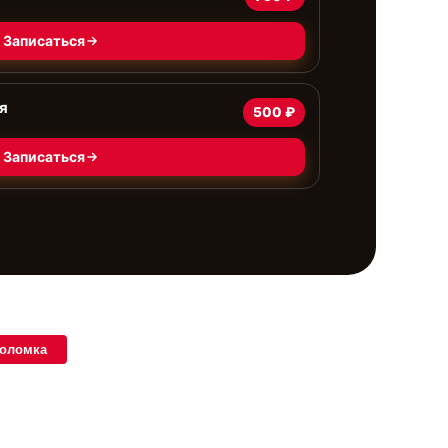
Записаться
я
500 ₽
Записаться
поломка