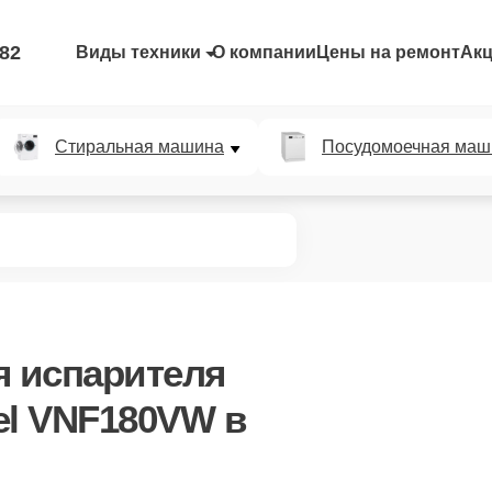
-82
Виды техники
О компании
Цены на ремонт
Ак
Стиральная машина
Посудомоечная маш
я испарителя
el VNF180VW в