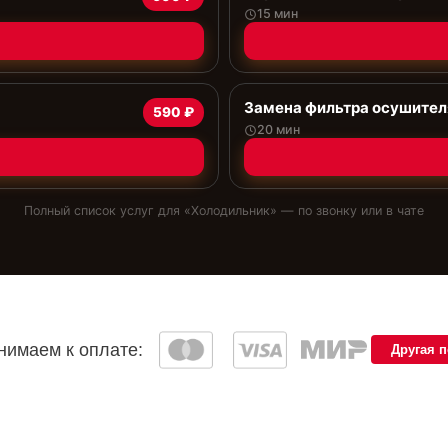
15 мин
Замена фильтра осушител
590 ₽
20 мин
Полный список услуг для «
Холодильник
» — по звонку или в чате
имаем к оплате:
Другая 