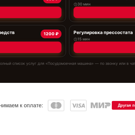
30 мин
редств
Регулировка прессостата
1200 ₽
15 мин
олный список услуг для «
Посудомоечная машина
» — по звонку или в ча
имаем к оплате:
Другая 