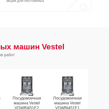
акции для постоянных
ых машин Vestel
ов работ
я
Посудомоечная
Посудомоечная
машина Vestel
машина Vestel
VDWBI451E2
VDWBI451E1