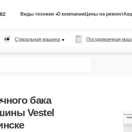
-82
Виды техники
О компании
Цены на ремонт
Ак
Стиральная машина
Посудомоечная маш
чного бака
ины Vestel
инске