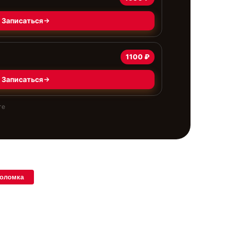
Записаться
1100 ₽
Записаться
те
поломка