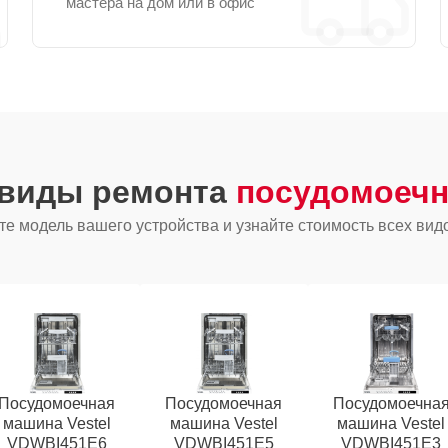
мастера на дом или в офис
 виды ремонта
посудомоечн
е модель вашего устройства и узнайте стоимость всех вид
Посудомоечная
Посудомоечная
Посудомоечна
машина Vestel
машина Vestel
машина Vestel
VDWBI451E6
VDWBI451E5
VDWBI451E3