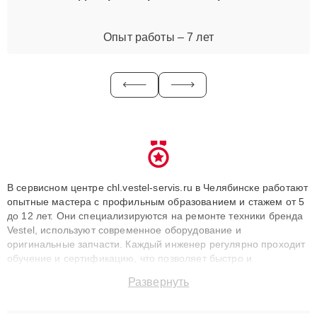
Опыт работы – 7 лет
В сервисном центре chl.vestel-servis.ru в Челябинске работают
опытные мастера с профильным образованием и стажем от 5
до 12 лет. Они специализируются на ремонте техники бренда
Vestel, используют современное оборудование и
оригинальные запчасти. Каждый инженер регулярно проходит
обучение и сертификацию, что позволяет быстро и
точноdiagnostikировать поломки и восстанавливать технику с
Развернуть
сохранением гарантии до 3 лет. Наши мастера решают
сложные случаи: от замены матриц и материнских плат до
ремонта после залития и восстановления данных. Благодаря