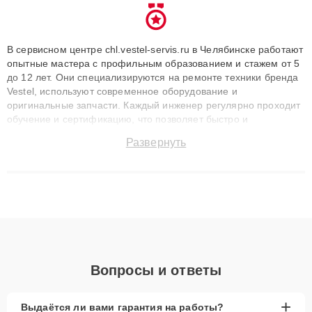
В сервисном центре chl.vestel-servis.ru в Челябинске работают
опытные мастера с профильным образованием и стажем от 5
до 12 лет. Они специализируются на ремонте техники бренда
Vestel, используют современное оборудование и
оригинальные запчасти. Каждый инженер регулярно проходит
обучение и сертификацию, что позволяет быстро и
точноdiagnostikировать поломки и восстанавливать технику с
Развернуть
сохранением гарантии до 3 лет. Наши мастера решают
сложные случаи: от замены матриц и материнских плат до
ремонта после залития и восстановления данных. Благодаря
высокой квалификации и ответственному подходу клиенты
получают быстрый, качественный ремонт и понятные
объяснения по результатам диагностики.
Вопросы и ответы
+
Выдаётся ли вами гарантия на работы?