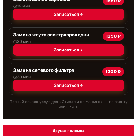
1550 ₽
15 мин
Записаться
Замена жгута электропроводки
1250 ₽
30 мин
Записаться
Замена сетевого фильтра
1200 ₽
30 мин
Записаться
Полный список услуг для «
Стиральная машина
» — по звонку
или в чате
Другая поломка