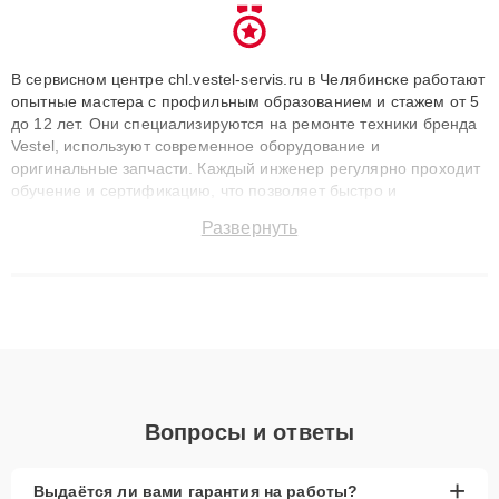
В сервисном центре chl.vestel-servis.ru в Челябинске работают
опытные мастера с профильным образованием и стажем от 5
до 12 лет. Они специализируются на ремонте техники бренда
Vestel, используют современное оборудование и
оригинальные запчасти. Каждый инженер регулярно проходит
обучение и сертификацию, что позволяет быстро и
точноdiagnostikировать поломки и восстанавливать технику с
Развернуть
сохранением гарантии до 3 лет. Наши мастера решают
сложные случаи: от замены матриц и материнских плат до
ремонта после залития и восстановления данных. Благодаря
высокой квалификации и ответственному подходу клиенты
получают быстрый, качественный ремонт и понятные
объяснения по результатам диагностики.
Вопросы и ответы
+
Выдаётся ли вами гарантия на работы?