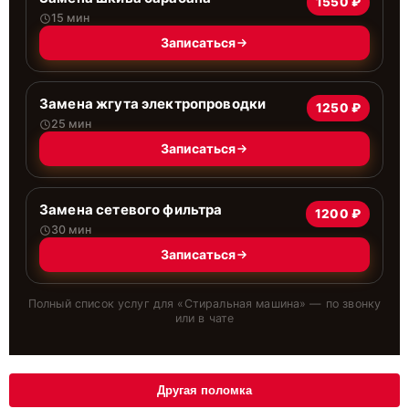
1550 ₽
15 мин
Записаться
Замена жгута электропроводки
1250 ₽
25 мин
Записаться
Замена сетевого фильтра
1200 ₽
30 мин
Записаться
Полный список услуг для «
Стиральная машина
» — по звонку
или в чате
Другая поломка