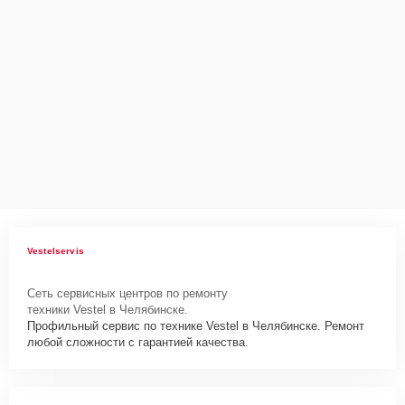
WMT2TR6100 нужно просто оставить
Заявку на сайте
или
позвонить телефону горячей линии: +7 (351) 200-54-82. Наши
специалисты оперативно проконсультируют по всем необходимым
вопросам, запишут на диагностику, подскажут с вариантами
курьерской доставки или оформят выезд мастера в удобное время
и место.
Vestelservis
Сеть сервисных центров по ремонту
техники Vestel в Челябинске.
Профильный сервис по технике Vestel в Челябинске. Ремонт
любой сложности с гарантией качества.