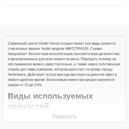
сложные случаи: от замены матриц и материнских плат до
ремонта после залития и восстановления данных. Благодаря
высокой квалификации и ответственному подходу клиенты
получают быстрый, качественный ремонт и понятные
объяснения по результатам диагностики.
Сервисный центр Vestel-Servis осуществляет все виды ремонта
стиральных машин Vestel модели WMT2TR6100. Сервис
предлагает бесплатную консультацию, высокоточную диагностику
и фиксированные для всех клиентов цены. Передать технику на
обслуживание можно самостоятельно, а также через собственную
службу доставки компании, которая работает по всему городу
Челябинск. Действует услуга выезда мастера на дом или офис в
любое удобное время. Всем новым клиентам предоставляются
скидки от 15 до 20%.
Виды используемых
запчастей
Развернуть
Для ремонта стиральной машины модели WMT2TR6100
предлагаются как оригинальные комплектующие бренда Vestel,