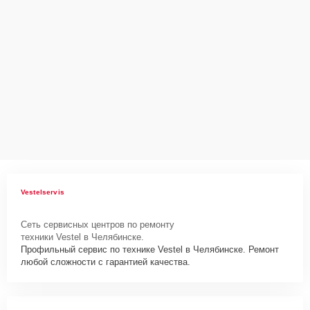
WMW5800F2 нужно просто оставить
Заявку на сайте
или
позвонить телефону горячей линии: +7 (351) 200-54-82. Наши
специалисты оперативно проконсультируют по всем необходимым
вопросам, запишут на диагностику, подскажут с вариантами
курьерской доставки или оформят выезд мастера в удобное время
и место.
Vestelservis
Сеть сервисных центров по ремонту
техники Vestel в Челябинске.
Профильный сервис по технике Vestel в Челябинске. Ремонт
любой сложности с гарантией качества.