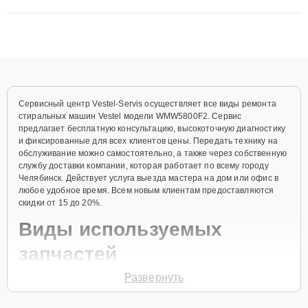
сложные случаи: от замены матриц и материнских плат до
ремонта после залития и восстановления данных. Благодаря
высокой квалификации и ответственному подходу клиенты
получают быстрый, качественный ремонт и понятные
объяснения по результатам диагностики.
Сервисный центр Vestel-Servis осуществляет все виды ремонта
стиральных машин Vestel модели WMW5800F2. Сервис
предлагает бесплатную консультацию, высокоточную диагностику
и фиксированные для всех клиентов цены. Передать технику на
обслуживание можно самостоятельно, а также через собственную
службу доставки компании, которая работает по всему городу
Челябинск. Действует услуга выезда мастера на дом или офис в
любое удобное время. Всем новым клиентам предоставляются
скидки от 15 до 20%.
Виды используемых
запчастей
Развернуть
Для ремонта стиральной машины модели WMW5800F2
предлагаются как оригинальные комплектующие бренда Vestel,