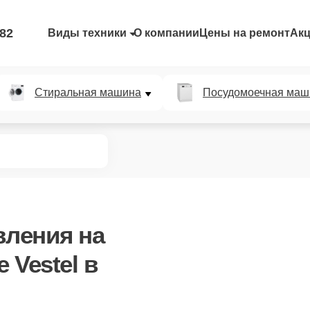
-82
Виды техники
О компании
Цены на ремонт
Ак
Стиральная машина
Посудомоечная маш
вления
на
 Vestel в