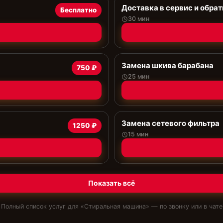
Доставка в сервис и обрат
Бесплатно
30 мин
Замена шкива барабана
750 ₽
25 мин
Замена сетевого фильтра
1250 ₽
15 мин
Показать всё
Полный список услуг для «
Стиральная машина
» — по звонку или в чате