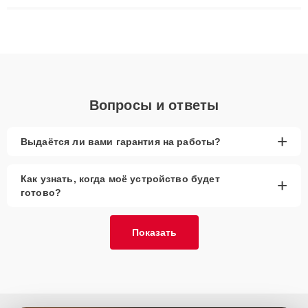
ремонта после залития и восстановления данных. Благодаря
высокой квалификации и ответственному подходу клиенты
получают быстрый, качественный ремонт и понятные
объяснения по результатам диагностики.
Вопросы и ответы
+
Выдаётся ли вами гарантия на работы?
Как узнать, когда моё устройство будет
+
готово?
Показать