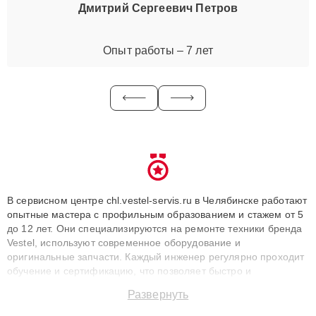
Дмитрий Сергеевич Петров
Опыт работы – 7 лет
В сервисном центре chl.vestel-servis.ru в Челябинске работают
опытные мастера с профильным образованием и стажем от 5
до 12 лет. Они специализируются на ремонте техники бренда
Vestel, используют современное оборудование и
оригинальные запчасти. Каждый инженер регулярно проходит
обучение и сертификацию, что позволяет быстро и
точноdiagnostikировать поломки и восстанавливать технику с
Развернуть
сохранением гарантии до 3 лет. Наши мастера решают
сложные случаи: от замены матриц и материнских плат до