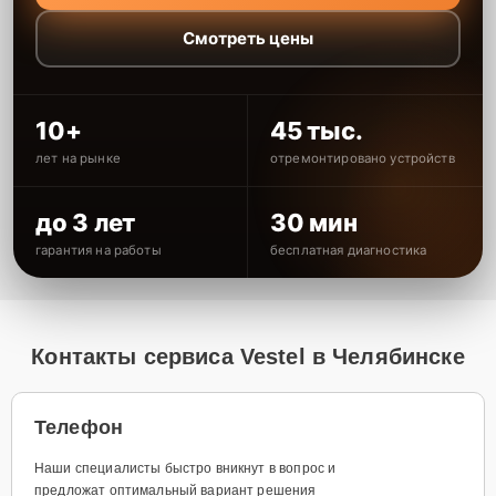
Смотреть цены
10+
45 тыс.
лет на рынке
отремонтировано устройств
до 3 лет
30 мин
гарантия на работы
бесплатная диагностика
Контакты сервиса Vestel в Челябинске
Телефон
Наши специалисты быстро вникнут в вопрос и
предложат оптимальный вариант решения