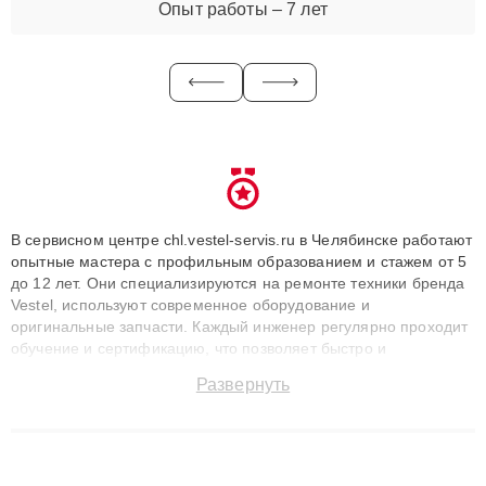
Опыт работы – 7 лет
В сервисном центре chl.vestel-servis.ru в Челябинске работают
опытные мастера с профильным образованием и стажем от 5
до 12 лет. Они специализируются на ремонте техники бренда
Vestel, используют современное оборудование и
оригинальные запчасти. Каждый инженер регулярно проходит
обучение и сертификацию, что позволяет быстро и
точноdiagnostikировать поломки и восстанавливать технику с
Развернуть
сохранением гарантии до 3 лет. Наши мастера решают
сложные случаи: от замены матриц и материнских плат до
ремонта после залития и восстановления данных. Благодаря
высокой квалификации и ответственному подходу клиенты
получают быстрый, качественный ремонт и понятные