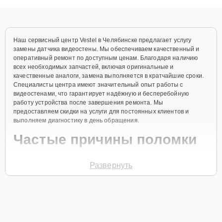
объяснения по результатам диагностики.
Наш сервисный центр Vestel в Челябинске предлагает услугу
замены датчика видеостены. Мы обеспечиваем качественный и
оперативный ремонт по доступным ценам. Благодаря наличию
всех необходимых запчастей, включая оригинальные и
качественные аналоги, замена выполняется в кратчайшие сроки.
Специалисты центра имеют значительный опыт работы с
видеостенами, что гарантирует надёжную и бесперебойную
работу устройства после завершения ремонта. Мы
предоставляем скидки на услуги для постоянных клиентов и
выполняем диагностику в день обращения.
Частые причины поломки
Выход из строя датчика из-за механического
Развернуть
повреждения.
Окисление контактов вследствие повышенной
влажности.
Неправильная установка или настройка
оборудования.